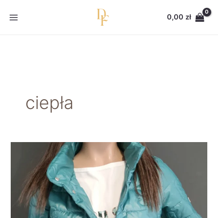
Przejdź
do
0,00
zł
treści
ciepła
Kurtki
pikowane