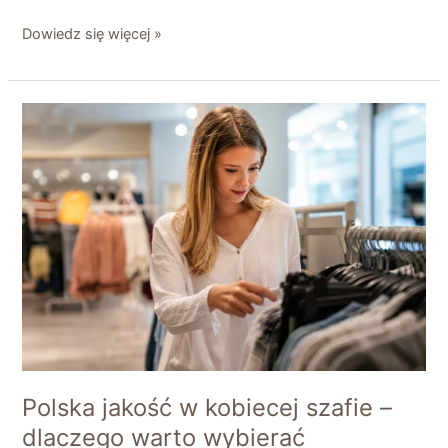
Dowiedz się więcej »
Polska
jakość
w
kobiecej
szafie
–
dlaczego
warto
wybierać
modneubrania
polskich
producentów?
Polska jakość w kobiecej szafie –
dlaczego warto wybierać