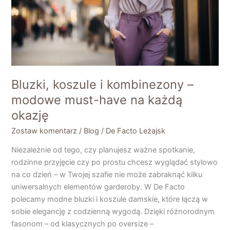
must-
have
na
każdą
okazję
Bluzki, koszule i kombinezony –
modowe must-have na każdą
okazję
Zostaw komentarz
/
Blog
/
De Facto Leżajsk
Niezależnie od tego, czy planujesz ważne spotkanie,
rodzinne przyjęcie czy po prostu chcesz wyglądać stylowo
na co dzień – w Twojej szafie nie może zabraknąć kilku
uniwersalnych elementów garderoby. W De Facto
polecamy modne bluzki i koszule damskie, które łączą w
sobie elegancję z codzienną wygodą. Dzięki różnorodnym
fasonom – od klasycznych po oversize –