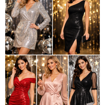
na
wybór
idealnej
sukienki