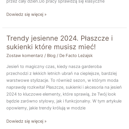
przez cały dzień.Do pracy sprawdzą się klasyczne
Dowiedz się więcej »
Trendy jesienne 2024. Płaszcze i
Trendy
jesienne
sukienki które musisz mieć!
2024.
Zostaw komentarz
/
Blog
/
De Facto Leżajsk
Płaszcze
i
Jesień to magiczny czas, kiedy nasza garderoba
sukienki
przechodzi z lekkich letnich ubrań na cieplejsze, bardziej
które
warstwowe stylizacje. To również sezon, w którym moda
musisz
naprawdę rozkwita! Płaszcze, sukienki i akcesoria na jesień
mieć!
2024 to kluczowe elementy, które sprawią, że Twój look
będzie zarówno stylowy, jak i funkcjonalny. W tym artykule
opowiemy, jakie trendy królują w modzie
Dowiedz się więcej »