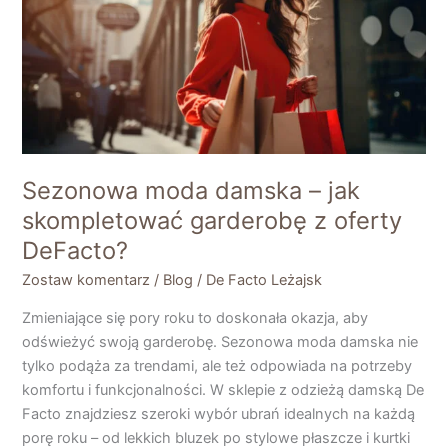
–
jak
skompletować
garderobę
z
oferty
DeFacto?
Sezonowa moda damska – jak
skompletować garderobę z oferty
DeFacto?
Zostaw komentarz
/
Blog
/
De Facto Leżajsk
Zmieniające się pory roku to doskonała okazja, aby
odświeżyć swoją garderobę. Sezonowa moda damska nie
tylko podąża za trendami, ale też odpowiada na potrzeby
komfortu i funkcjonalności. W sklepie z odzieżą damską De
Facto znajdziesz szeroki wybór ubrań idealnych na każdą
porę roku – od lekkich bluzek po stylowe płaszcze i kurtki