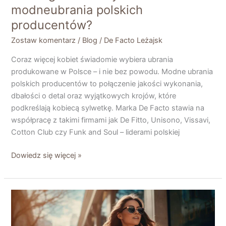
modneubrania polskich
producentów?
Zostaw komentarz
/
Blog
/
De Facto Leżajsk
Coraz więcej kobiet świadomie wybiera ubrania
produkowane w Polsce – i nie bez powodu. Modne ubrania
polskich producentów to połączenie jakości wykonania,
dbałości o detal oraz wyjątkowych krojów, które
podkreślają kobiecą sylwetkę. Marka De Facto stawia na
współpracę z takimi firmami jak De Fitto, Unisono, Vissavi,
Cotton Club czy Funk and Soul – liderami polskiej
Dowiedz się więcej »
Sezonowa
moda
damska