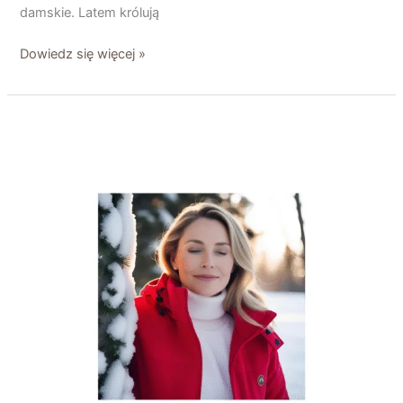
damskie. Latem królują
Dowiedz się więcej »
Elegancja
na
chłodne
dni
–
jak
wybrać
płaszcze,
kurtki
i
żakiety
damskie
z