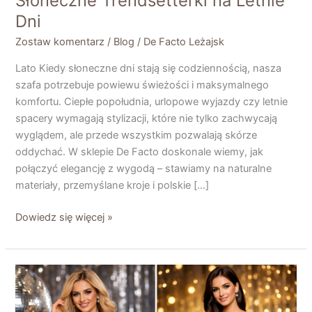
Słoneczne Trendsetterki na Letnie
Dni
Zostaw komentarz
/
Blog
/
De Facto Leżajsk
Lato Kiedy słoneczne dni stają się codziennością, nasza
szafa potrzebuje powiewu świeżości i maksymalnego
komfortu. Ciepłe popołudnia, urlopowe wyjazdy czy letnie
spacery wymagają stylizacji, które nie tylko zachwycają
wyglądem, ale przede wszystkim pozwalają skórze
oddychać. W sklepie De Facto doskonale wiemy, jak
połączyć elegancję z wygodą – stawiamy na naturalne
materiały, przemyślane kroje i polskie […]
Dowiedz się więcej »
Impreza
karnawałowa?
Czas