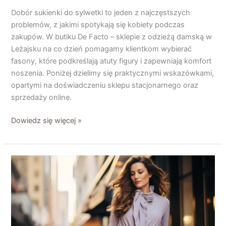
Dobór sukienki do sylwetki to jeden z najczęstszych
problemów, z jakimi spotykają się kobiety podczas
zakupów. W butiku De Facto – sklepie z odzieżą damską w
Leżajsku na co dzień pomagamy klientkom wybierać
fasony, które podkreślają atuty figury i zapewniają komfort
noszenia. Poniżej dzielimy się praktycznymi wskazówkami,
opartymi na doświadczeniu sklepu stacjonarnego oraz
sprzedaży online.
Dowiedz się więcej »
Bluzki,
koszule
i
kombinezony
–
modowe