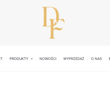
Posortowane
według
najnowszych
RT
PRODUKTY
NOWOŚCI
WYPRZEDAŻ
O NAS