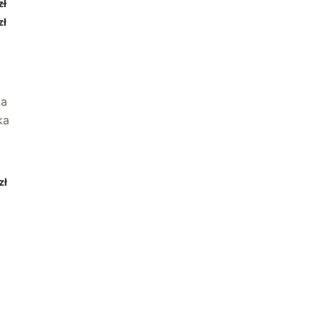
zł
zł
ka
ka
zł