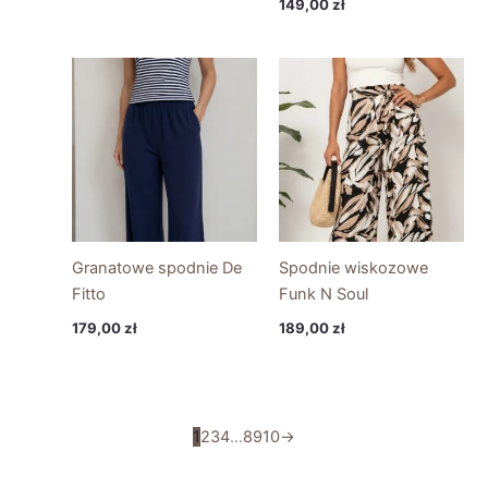
149,00
zł
Granatowe spodnie De
Spodnie wiskozowe
Fitto
Funk N Soul
179,00
zł
189,00
zł
1
2
3
4
…
8
9
10
→