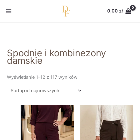
Przejdź
Posortowane
do
według
0,00
zł
treści
najnowszych
Spodnie i kombinezony
damskie
Wyświetlanie 1–12 z 117 wyników