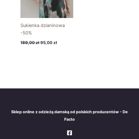
Sukienka dzianinowa
-50%
189,00
zł
95,00
zł
Sklep online z odzieżą damską od polskich producentów - De
Facto