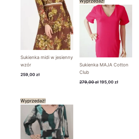
Wyprzedaż!
cena
cena
wynosiła:
wynosi:
279,00 zł.
195,00 zł.
Sukienka midi w jesienny
wzór
Sukienka MAJA Cotton
Club
259,00
zł
279,00
zł
195,00
zł
Pierwotna
Aktualna
Wyprzedaż!
cena
cena
wynosiła:
wynosi:
189,00 zł.
95,00 zł.