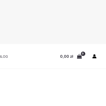
na
:
zł.
0,00
zł
BLOG