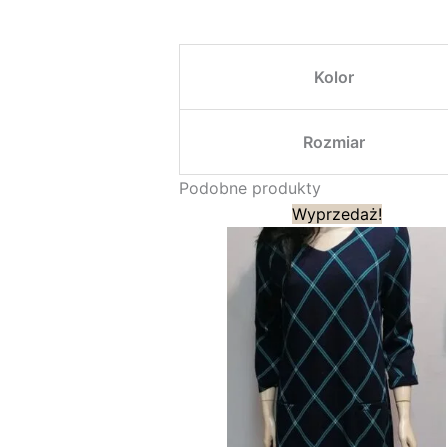
Kolor
Rozmiar
Podobne produkty
Pierwotna
Aktual
Wyprzedaż!
cena
cena
wynosiła:
wynosi
189,00 zł.
95,00 z