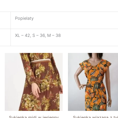
Popielaty
XL – 42, S – 36, M – 38
na
:
ł.
Sukienka midi w jesienny
Sukienka wiązana z ty