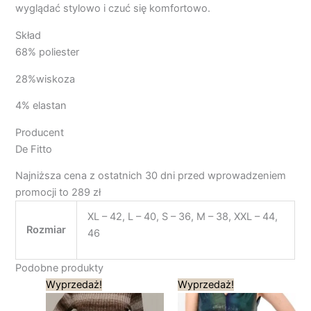
wyglądać stylowo i czuć się komfortowo.
Skład
68% poliester
28%wiskoza
4% elastan
Producent
De Fitto
Najniższa cena z ostatnich 30 dni przed wprowadzeniem
promocji to 289 zł
XL – 42, L – 40, S – 36, M – 38, XXL – 44,
Rozmiar
46
Podobne produkty
Pierwotna
Aktualna
Pierwotna
Aktualna
Wyprzedaż!
Wyprzedaż!
cena
cena
cena
cena
wynosiła:
wynosi:
wynosiła:
wynosi: