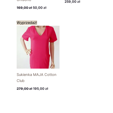
259,00
zł
169,00
zł
50,00
zł
Pierwotna
Aktualna
Wyprzedaż!
cena
cena
wynosiła:
wynosi:
279,00 zł.
195,00 zł.
Sukienka MAJA Cotton
Club
279,00
zł
195,00
zł