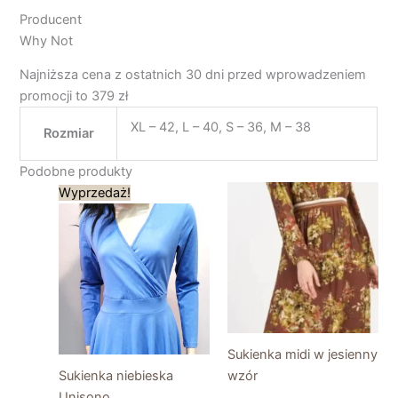
Producent
Why Not
Najniższa cena z ostatnich 30 dni przed wprowadzeniem
promocji to 379 zł
XL – 42, L – 40, S – 36, M – 38
Rozmiar
Podobne produkty
Pierwotna
Aktualna
Wyprzedaż!
cena
cena
wynosiła:
wynosi:
169,00 zł.
50,00 zł.
Sukienka midi w jesienny
Sukienka niebieska
wzór
Unisono