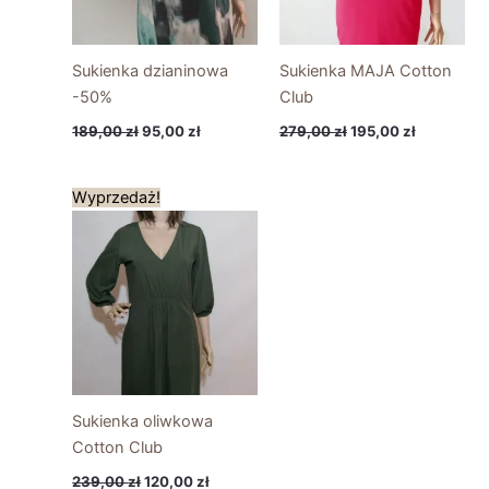
Sukienka dzianinowa
Sukienka MAJA Cotton
-50%
Club
189,00
zł
95,00
zł
279,00
zł
195,00
zł
Pierwotna
Aktualna
Wyprzedaż!
cena
cena
wynosiła:
wynosi:
239,00 zł.
120,00 zł.
Sukienka oliwkowa
Cotton Club
239,00
zł
120,00
zł