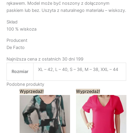
rękawem. Model może być noszony z dołączonym
paskiem lub bez. Uszyta z naturalnego materiału – wiskozy.
Skład
100 % wiskoza
Producent
De Facto
Najniższa cena z ostatnich 30 dni 199
XL – 42, L – 40, S – 36, M – 38, XXL – 44
Rozmiar
Podobne produkty
Pierwotna
Aktualna
Pierwotna
Aktualna
Wyprzedaż!
Wyprzedaż!
cena
cena
cena
cena
wynosiła:
wynosi:
wynosiła:
wynosi:
189,00 zł.
95,00 zł.
279,00 zł.
195,00 zł.