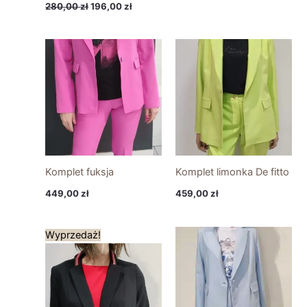
280,00
zł
196,00
zł
Komplet fuksja
Komplet limonka De fitto
449,00
zł
459,00
zł
Pierwotna
Aktualna
Wyprzedaż!
cena
cena
wynosiła:
wynosi:
259,00 zł.
129,00 zł.