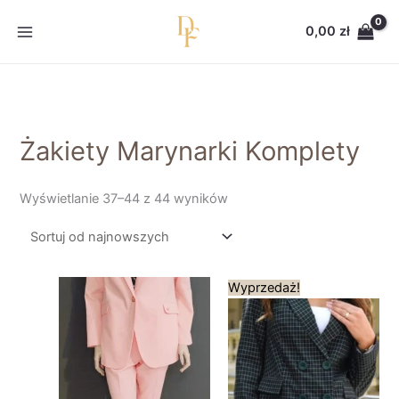
Przejdź
Posortowane
do
według
0,00
zł
treści
najnowszych
Żakiety Marynarki Komplety
Wyświetlanie 37–44 z 44 wyników
Pierwotna
Aktualna
Wyprzedaż!
cena
cena
wynosiła:
wynosi:
299,00 zł.
209,00 zł