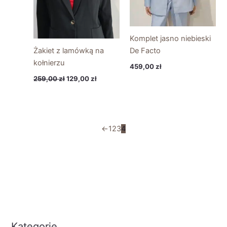
Komplet jasno niebieski
Żakiet z lamówką na
De Facto
kołnierzu
459,00
zł
259,00
zł
129,00
zł
←
1
2
3
4
Kategorie