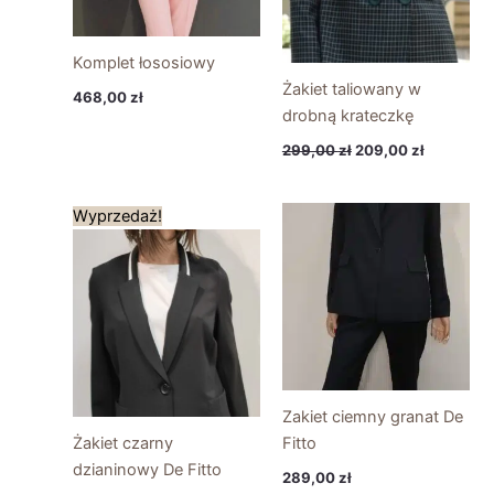
Komplet łososiowy
Żakiet taliowany w
468,00
zł
drobną krateczkę
299,00
zł
209,00
zł
Pierwotna
Aktualna
Wyprzedaż!
cena
cena
wynosiła:
wynosi:
280,00 zł.
196,00 zł.
Zakiet ciemny granat De
Żakiet czarny
Fitto
dzianinowy De Fitto
289,00
zł