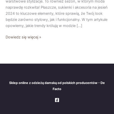
warstwowe stylizacje. To również sezon, w którym moda
musisz
naprawdę rozkwita! Płaszcze, sukienki i akcesoria na jesień
mieć!
2024 to kluczowe elementy, które sprawią, że Twój look
będzie zarówno stylowy, jak i funkcjonalny. W tym artykule
opowiemy, jakie trendy królują w modzie […]
Dowiedz się więcej »
Sklep online z odzieżą damską od polskich producentów - De
Facto