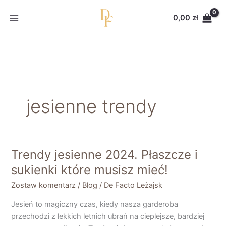
Przejdź
do
0,00
zł
treści
jesienne trendy
Trendy jesienne 2024. Płaszcze i
Trendy
jesienne
sukienki które musisz mieć!
2024.
Zostaw komentarz
/
Blog
/
De Facto Leżajsk
Płaszcze
i
Jesień to magiczny czas, kiedy nasza garderoba
sukienki
przechodzi z lekkich letnich ubrań na cieplejsze, bardziej
które