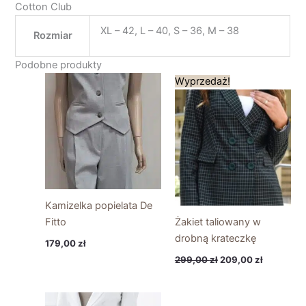
Cotton Club
XL – 42, L – 40, S – 36, M – 38
Rozmiar
Podobne produkty
Pierwotna
Aktualna
Wyprzedaż!
cena
cena
wynosiła:
wynosi:
299,00 zł.
209,00 zł
Kamizelka popielata De
Fitto
Żakiet taliowany w
drobną krateczkę
179,00
zł
299,00
zł
209,00
zł