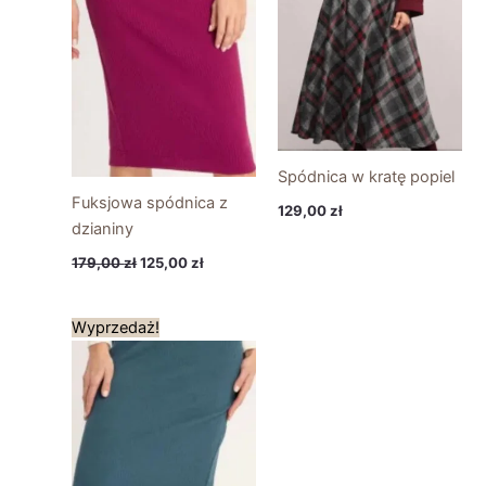
wynosiła:
wynosi:
179,00 zł.
125,00 zł.
Spódnica w kratę popiel
Fuksjowa spódnica z
129,00
zł
dzianiny
179,00
zł
125,00
zł
Pierwotna
Aktualna
Wyprzedaż!
cena
cena
wynosiła:
wynosi:
179,00 zł.
125,00 zł.