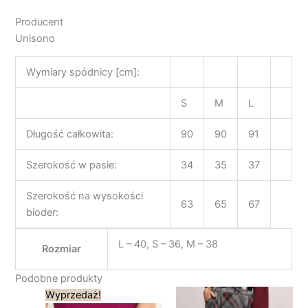
Producent
Unisono
Wymiary spódnicy [cm]:
S
M
L
Długość całkowita:
90
90
91
Szerokość w pasie:
34
35
37
Szerokość na wysokości
63
65
67
bioder:
L – 40, S – 36, M – 38
Rozmiar
Podobne produkty
Pierwotna
Aktualna
Wyprzedaż!
cena
cena