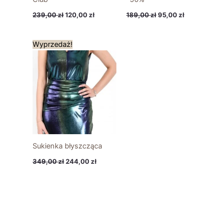
239,00
zł
120,00
zł
189,00
zł
95,00
zł
Pierwotna
Aktualna
Wyprzedaż!
cena
cena
wynosiła:
wynosi:
349,00 zł.
244,00 zł.
Sukienka błyszcząca
349,00
zł
244,00
zł