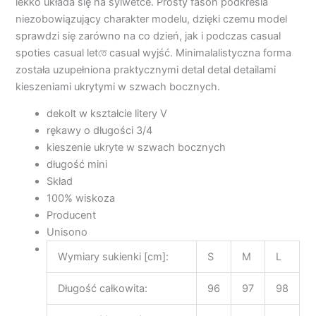
lekko układa się na sylwetce. Prosty fason podkreśla
niezobowiązujący charakter modelu, dzięki czemu model
sprawdzi się zarówno na co dzień, jak i podczas casual
spoties casual letতে casual wyjść. Minimalalistyczna forma
została uzupełniona praktycznymi detal detal detailami
kieszeniami ukrytymi w szwach bocznych.
dekolt w kształcie litery V
rękawy o długości 3/4
kieszenie ukryte w szwach bocznych
długość mini
Skład
100% wiskoza
Producent
Unisono
Wymiary sukienki [cm]:
S
M
L
Długość całkowita:
96
97
98