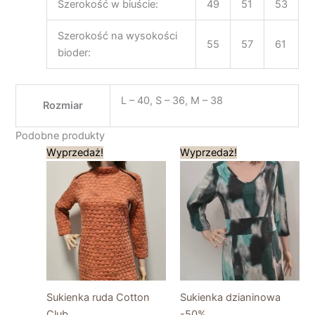
Szerokość w biuście:
49
51
53
Szerokość na wysokości
55
57
61
bioder:
L – 40, S – 36, M – 38
Rozmiar
Podobne produkty
Pierwotna
Aktualna
Pierwotna
Aktualna
Wyprzedaż!
Wyprzedaż!
cena
cena
cena
cena
wynosiła:
wynosi:
wynosiła:
wynosi:
239,00 zł.
120,00 zł.
189,00 zł.
95,00 zł.
Sukienka ruda Cotton
Sukienka dzianinowa
Club
-50%