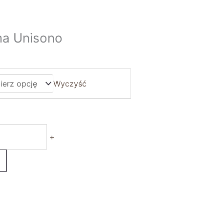
na Unisono
Wyczyść
+