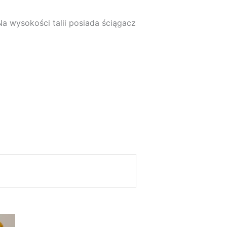
a wysokości talii posiada ściągacz
tualna
na
nosi: