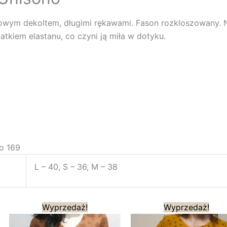
owym dekoltem, długimi rękawami. Fason rozkloszowany. N
tkiem elastanu, co czyni ją miła w dotyku.
to 169
L – 40, S – 36, M – 38
lna
Pierwotna
Aktualna
Pierwotna
Ak
Wyprzedaż!
Wyprzedaż!
cena
cena
cena
ce
i:
wynosiła:
wynosi:
wynosiła:
wy