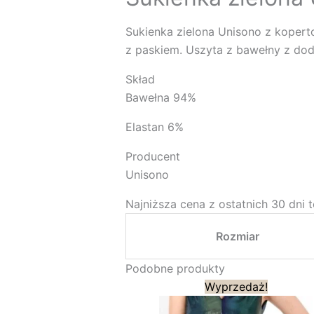
Sukienka zielona Unisono z kopert
z paskiem. Uszyta z bawełny z doda
Skład
Bawełna 94%
Elastan 6%
Producent
Unisono
Najniższa cena z ostatnich 30 dni 
Rozmiar
Podobne produkty
Pierwotna
Aktua
Wyprzedaż!
cena
cena
wynosiła:
wynos