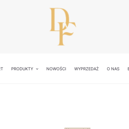
ilość
Pierwotna
Aktual
Sukienka
cena
cena
zielona
wynosiła:
wynosi
Unisono
169,00 zł.
50,00 
RT
PRODUKTY
NOWOŚCI
WYPRZEDAŻ
O NAS