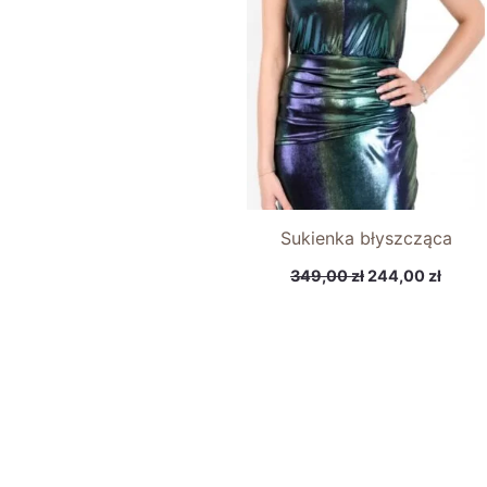
349,00 zł.
244,0
Sukienka błyszcząca
349,00
zł
244,00
zł