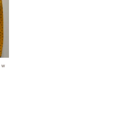
,00 zł.
 w