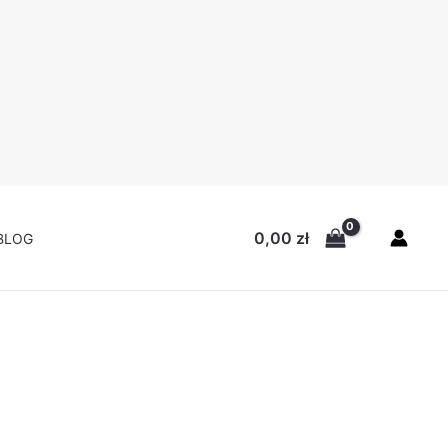
na
:
zł.
0,00
zł
BLOG