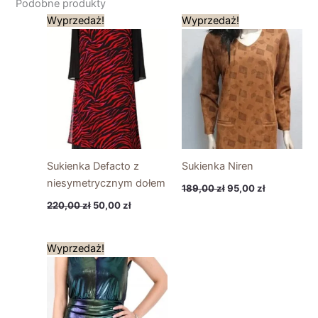
Podobne produkty
Pierwotna
Aktualna
Pierwotna
Aktualna
Wyprzedaż!
Wyprzedaż!
cena
cena
cena
cena
wynosiła:
wynosi:
wynosiła:
wynosi:
220,00 zł.
50,00 zł.
189,00 zł.
95,00 zł.
Sukienka Defacto z
Sukienka Niren
niesymetrycznym dołem
189,00
zł
95,00
zł
220,00
zł
50,00
zł
Pierwotna
Aktualna
Wyprzedaż!
cena
cena
wynosiła:
wynosi:
349,00 zł.
244,00 zł.