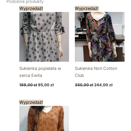
Podobne produkty
Pierwotna
Aktualna
Pierwotna
Aktualna
Wyprzedaż!
Wyprzedaż!
cena
cena
cena
cena
wynosiła:
wynosi:
wynosiła:
wynosi:
189,00 zł.
95,00 zł.
350,00 zł.
244,00 zł
Sukienka popielata w
Sukienka Nori Cotton
serca Ewita
Club
189,00
zł
95,00
zł
350,00
zł
244,00
zł
Pierwotna
Aktualna
Wyprzedaż!
cena
cena
wynosiła:
wynosi:
189,00 zł.
95,00 zł.