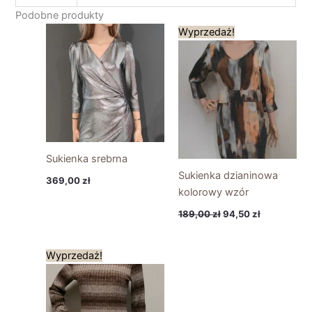
Podobne produkty
Pierwotna
Aktualna
Wyprzedaż!
cena
cena
wynosiła:
wynosi:
189,00 zł.
94,50 zł.
Sukienka srebrna
Sukienka dzianinowa
369,00
zł
kolorowy wzór
189,00
zł
94,50
zł
Pierwotna
Aktualna
Wyprzedaż!
cena
cena
wynosiła:
wynosi:
169,00 zł.
85,00 zł.