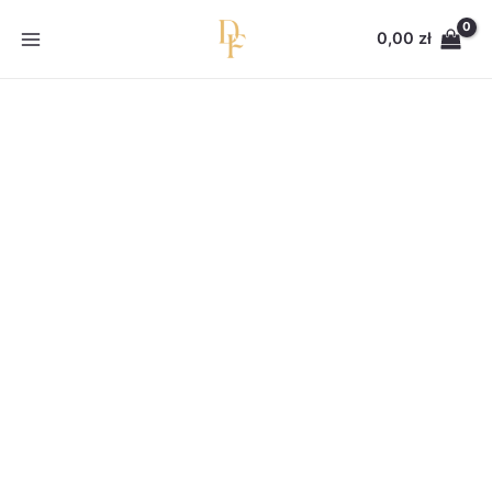
Przejdź
do
0,00
zł
treści