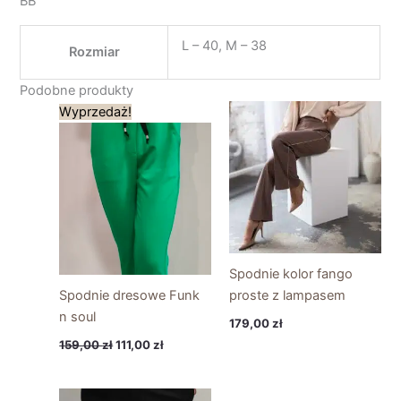
BB
L – 40, M – 38
Rozmiar
Podobne produkty
Pierwotna
Aktualna
Wyprzedaż!
cena
cena
wynosiła:
wynosi:
159,00 zł.
111,00 zł.
Spodnie kolor fango
Spodnie dresowe Funk
proste z lampasem
n soul
179,00
zł
159,00
zł
111,00
zł