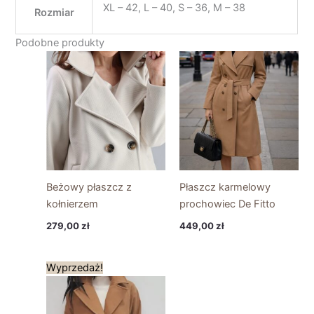
XL – 42, L – 40, S – 36, M – 38
Rozmiar
Podobne produkty
Beżowy płaszcz z
Płaszcz karmelowy
kołnierzem
prochowiec De Fitto
279,00
zł
449,00
zł
Pierwotna
Aktualna
Wyprzedaż!
cena
cena
wynosiła:
wynosi:
399,00 zł.
200,00 zł.