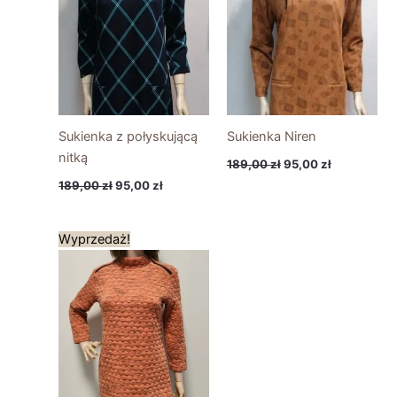
Sukienka z połyskującą
Sukienka Niren
nitką
189,00
zł
95,00
zł
189,00
zł
95,00
zł
Pierwotna
Aktualna
Wyprzedaż!
cena
cena
wynosiła:
wynosi:
239,00 zł.
120,00 zł.