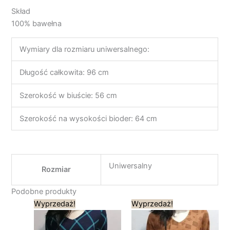
Skład
100% bawełna
Wymiary dla rozmiaru uniwersalnego:
Długość całkowita: 96 cm
Szerokość w biuście: 56 cm
Szerokość na wysokości bioder: 64 cm
Uniwersalny
Rozmiar
Podobne produkty
Pierwotna
Aktualna
Pierwotna
Aktualna
Wyprzedaż!
Wyprzedaż!
cena
cena
cena
cena
wynosiła:
wynosi:
wynosiła:
wynosi:
189,00 zł.
95,00 zł.
189,00 zł.
95,00 zł.