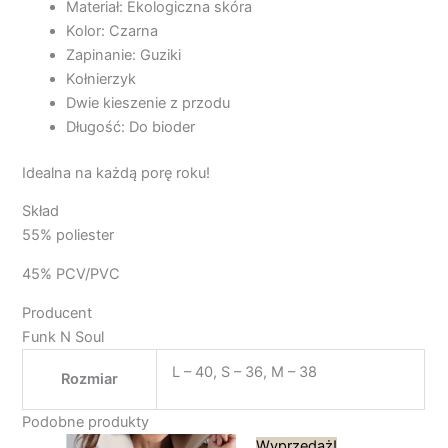
Materiał: Ekologiczna skóra
Kolor: Czarna
Zapinanie: Guziki
Kołnierzyk
Dwie kieszenie z przodu
Długość: Do bioder
Idealna na każdą porę roku!
Skład
55% poliester
45% PCV/PVC
Producent
Funk N Soul
L – 40, S – 36, M – 38
Rozmiar
Podobne produkty
Pierwotna
Aktualna
Wyprzedaż!