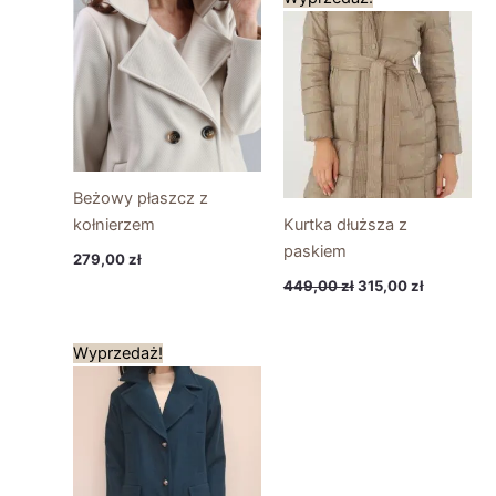
cena
cena
wynosiła:
wynosi:
449,00 zł.
315,00 zł.
Beżowy płaszcz z
kołnierzem
Kurtka dłuższa z
paskiem
279,00
zł
449,00
zł
315,00
zł
Pierwotna
Aktualna
Wyprzedaż!
cena
cena
wynosiła:
wynosi:
399,00 zł.
200,00 zł.