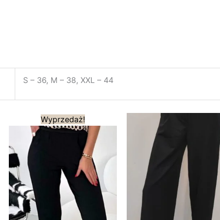
S – 36, M – 38, XXL – 44
Pierwotna
Aktualna
Wyprzedaż!
cena
cena
wynosiła:
wynosi:
259,00 zł.
181,00 zł.