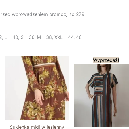
 przed wprowadzeniem promocji to 279
2, L – 40, S – 36, M – 38, XXL – 44, 46
Pierwotna
A
Wyprzedaż!
cena
c
wynosiła:
w
199,00 zł.
1
Sukienka midi w jesienny