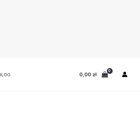
alna
si:
0 zł.
0,00
zł
BLOG