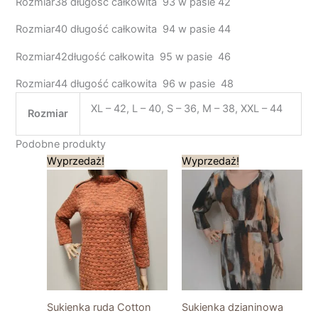
Rozmiar38 długość całkowita 93 w pasie 42
Rozmiar40 długość całkowita 94 w pasie 44
Rozmiar42długość całkowita 95 w pasie 46
Rozmiar44 długość całkowita 96 w pasie 48
XL – 42, L – 40, S – 36, M – 38, XXL – 44
Rozmiar
Podobne produkty
Pierwotna
Aktualna
Pierwotna
Aktualna
Wyprzedaż!
Wyprzedaż!
cena
cena
cena
cena
wynosiła:
wynosi:
wynosiła:
wynosi:
239,00 zł.
120,00 zł.
189,00 zł.
94,50 zł.
Sukienka ruda Cotton
Sukienka dzianinowa