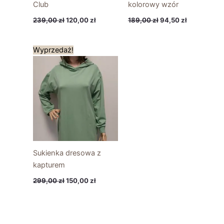
Club
kolorowy wzór
239,00
zł
120,00
zł
189,00
zł
94,50
zł
Pierwotna
Aktualna
Wyprzedaż!
cena
cena
wynosiła:
wynosi:
299,00 zł.
150,00 zł.
Sukienka dresowa z
kapturem
299,00
zł
150,00
zł