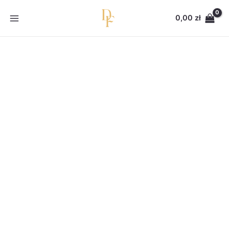
Przejdź
do
0,00
zł
treści