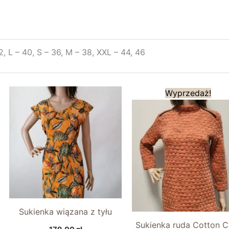
2, L – 40, S – 36, M – 38, XXL – 44, 46
Pierwotna
A
Wyprzedaż!
cena
c
wynosiła:
w
239,00 zł.
1
Sukienka wiązana z tyłu
Sukienka ruda Cotton C