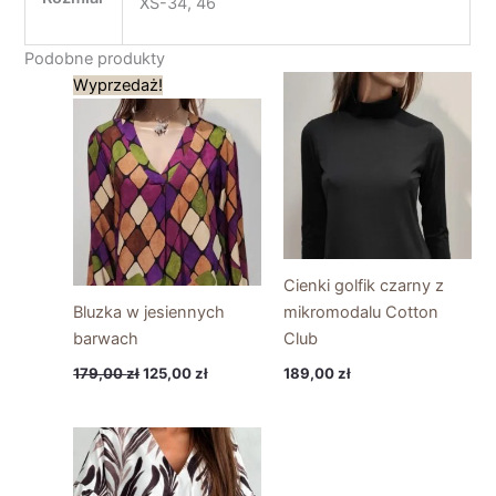
XS-34, 46
Podobne produkty
Pierwotna
Aktualna
Wyprzedaż!
cena
cena
wynosiła:
wynosi:
179,00 zł.
125,00 zł.
Cienki golfik czarny z
Bluzka w jesiennych
mikromodalu Cotton
barwach
Club
179,00
zł
125,00
zł
189,00
zł