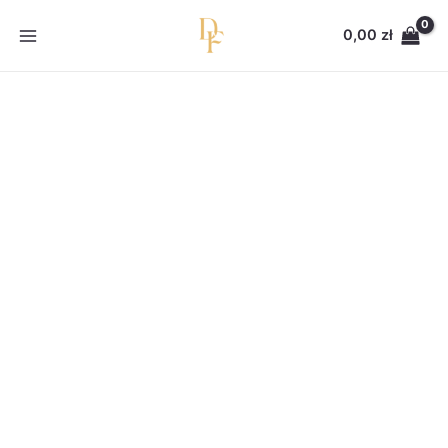
Przejdź
do
0,00
zł
treści