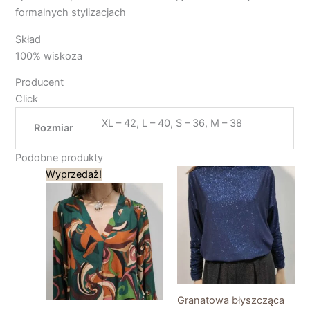
formalnych stylizacjach
Skład
100% wiskoza
Producent
Click
XL – 42, L – 40, S – 36, M – 38
Rozmiar
Podobne produkty
Pierwotna
Aktualna
Wyprzedaż!
cena
cena
wynosiła:
wynosi:
179,00 zł.
125,00 zł.
Granatowa błyszcząca