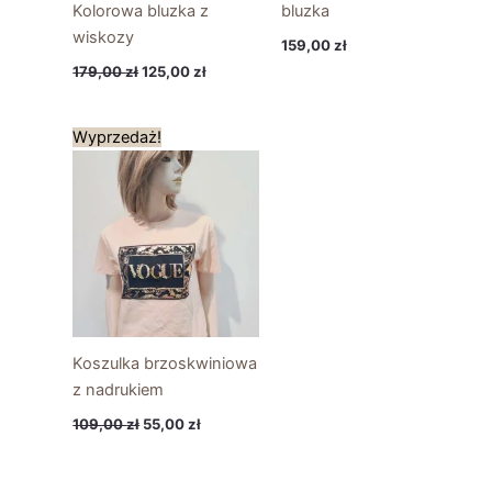
Kolorowa bluzka z
bluzka
wiskozy
159,00
zł
179,00
zł
125,00
zł
Pierwotna
Aktualna
Wyprzedaż!
cena
cena
wynosiła:
wynosi:
109,00 zł.
55,00 zł.
Koszulka brzoskwiniowa
z nadrukiem
109,00
zł
55,00
zł