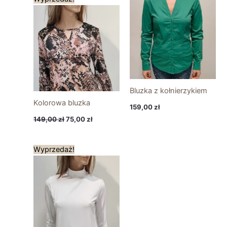
cena
cena
wynosiła:
wynosi:
149,00 zł.
75,00 zł.
Bluzka z kołnierzykiem
Kolorowa bluzka
159,00
zł
149,00
zł
75,00
zł
Pierwotna
Aktualna
Wyprzedaż!
cena
cena
wynosiła:
wynosi:
189,00 zł.
132,00 zł.