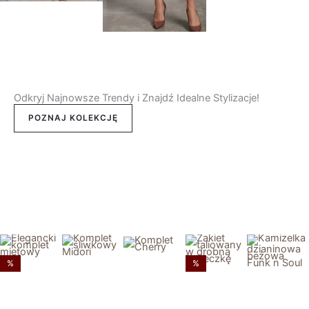
Sukienka maxi w
Śliwkowa
Czarna sukienka
kolorze
sukienka z
z kołnierzykiem i
Odkryj Najnowsze Trendy i Znajdź Idealne Stylizacje!
bordowym
dzianiny De Fitto
rękawem 3/4
POZNAJ KOLEKCJĘ
419,00
zł
289,00
zł
289,00
zł
%
%