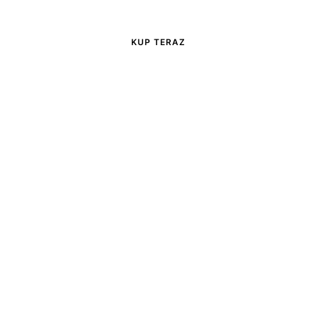
MODNA ODZIEŻ
W obniżonych cenach
KUP TERAZ
BLOG
Odkryj najnowsze trendy i