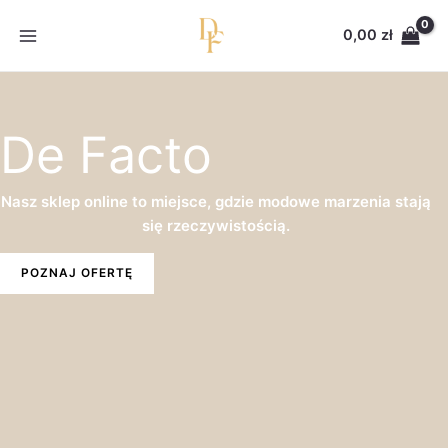
Przejdź
do
0,00
zł
treści
De Facto
Nasz sklep online to miejsce, gdzie modowe marzenia stają
się rzeczywistością.
POZNAJ OFERTĘ